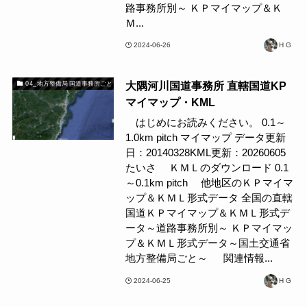
路事務所別～ ＫＰマイマップ＆Ｋ
Ｍ...
2024-06-26
H G
大隅河川国道事務所 直轄国道KP
04_地方整備局 国道事務所ごと
マイマップ・KML
はじめにお読みください。 0.1～
1.0km pitch マイマップ データ更新
日：20140328KML更新：20260605
たいさ ＫＭＬのダウンロード 0.1
～0.1km pitch 他地区のＫＰマイマ
ップ＆ＫＭＬ形式データ 全国の直轄
国道ＫＰマイマップ＆ＫＭＬ形式デ
ータ～道路事務所別～ ＫＰマイマッ
プ＆ＫＭＬ形式データ～国土交通省
地方整備局ごと～ 関連情報...
2024-06-25
H G