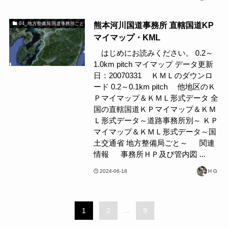
熊本河川国道事務所 直轄国道KP
04_地方整備局 国道事務所ごと
マイマップ・KML
はじめにお読みください。 0.2～
1.0km pitch マイマップ データ更新
日：20070331 ＫＭＬのダウンロ
ード 0.2～0.1km pitch 他地区のＫ
Ｐマイマップ＆ＫＭＬ形式データ 全
国の直轄国道ＫＰマイマップ＆ＫＭ
Ｌ形式データ～道路事務所別～ ＫＰ
マイマップ＆ＫＭＬ形式データ～国
土交通省 地方整備局ごと～ 関連
情報 事務所ＨＰ及び管内図 ...
2024-06-18
H G
1
2
...
9