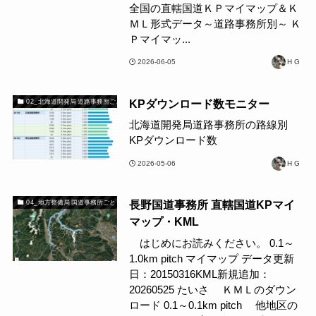
全国の直轄国道ＫＰマイマップ＆Ｋ
ＭＬ形式データ～道路事務所別～ Ｋ
Ｐマイマッ...
2026-06-05
H G
KPダウンロード数モニター
02_北海道開発局 道路事務所ごと
北海道開発局道路事務所の路線別
KPダウンロード数
2026-05-06
H G
長野国道事務所 直轄国道KPマイ
04_地方整備局 国道事務所ごと
マップ・KML
はじめにお読みください。 0.1～
1.0km pitch マイマップ データ更新
日：20150316KML新規追加：
20260525 たいさ ＫＭＬのダウン
ロード 0.1～0.1km pitch 他地区の