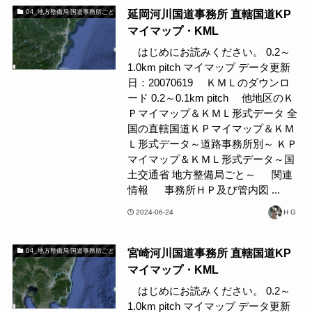
延岡河川国道事務所 直轄国道KP
04_地方整備局 国道事務所ごと
マイマップ・KML
はじめにお読みください。 0.2～
1.0km pitch マイマップ データ更新
日：20070619 ＫＭＬのダウンロ
ード 0.2～0.1km pitch 他地区のＫ
Ｐマイマップ＆ＫＭＬ形式データ 全
国の直轄国道ＫＰマイマップ＆ＫＭ
Ｌ形式データ～道路事務所別～ ＫＰ
マイマップ＆ＫＭＬ形式データ～国
土交通省 地方整備局ごと～ 関連
情報 事務所ＨＰ及び管内図 ...
2024-06-24
H G
宮崎河川国道事務所 直轄国道KP
04_地方整備局 国道事務所ごと
マイマップ・KML
はじめにお読みください。 0.2～
1.0km pitch マイマップ データ更新