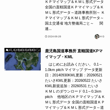
ＫＰマイマップ＆ＫＭＬ形式データ
全国の直轄国道ＫＰマイマップ＆Ｋ
ＭＬ形式データ～道路事務所別～ Ｋ
Ｐマイマップ＆ＫＭＬ形式データ～
国土交通省 地方整備局ごと～ 関
連...
2024-06-26
H G
鹿児島国道事務所 直轄国道KPマ
04_地方整備局 国道事務所ごと
イマップ・KML
はじめにお読みください。 0.1～
1.0km pitch マイマップ データ更新
日：20140930KML更新：20260521
たいさKML更新：20260522 たいさ
KML新規追加：20260531 たいさ
ＫＭＬのダウンロード 0.1～0.1km
pitch 他地区のＫＰマイマップ＆Ｋ
ＭＬ形式データ 全国の直轄国道ＫＰ
マイマップ＆ＫＭＬ形式データ～道