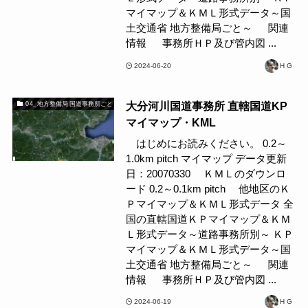
マイマップ＆ＫＭＬ形式データ～国
土交通省 地方整備局ごと～ 関連
情報 事務所ＨＰ及び管内図 ...
2024-06-20
H G
大分河川国道事務所 直轄国道KP
04_地方整備局 国道事務所ごと
マイマップ・KML
はじめにお読みください。 0.2～
1.0km pitch マイマップ データ更新
日：20070330 ＫＭＬのダウンロ
ード 0.2～0.1km pitch 他地区のＫ
Ｐマイマップ＆ＫＭＬ形式データ 全
国の直轄国道ＫＰマイマップ＆ＫＭ
Ｌ形式データ～道路事務所別～ ＫＰ
マイマップ＆ＫＭＬ形式データ～国
土交通省 地方整備局ごと～ 関連
情報 事務所ＨＰ及び管内図 ...
2024-06-19
H G