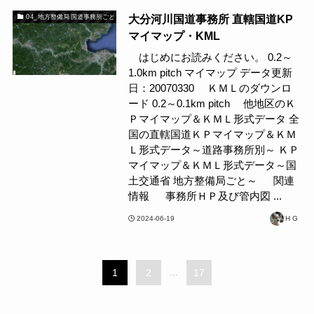
大分河川国道事務所 直轄国道KP
04_地方整備局 国道事務所ごと
マイマップ・KML
はじめにお読みください。 0.2～
1.0km pitch マイマップ データ更新
日：20070330 ＫＭＬのダウンロ
ード 0.2～0.1km pitch 他地区のＫ
Ｐマイマップ＆ＫＭＬ形式データ 全
国の直轄国道ＫＰマイマップ＆ＫＭ
Ｌ形式データ～道路事務所別～ ＫＰ
マイマップ＆ＫＭＬ形式データ～国
土交通省 地方整備局ごと～ 関連
情報 事務所ＨＰ及び管内図 ...
2024-06-19
H G
1
2
...
17