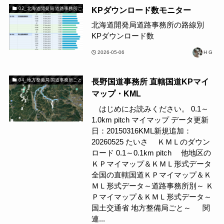
KPダウンロード数モニター
02_北海道開発局 道路事務所ごと
北海道開発局道路事務所の路線別
KPダウンロード数
2026-05-06
H G
長野国道事務所 直轄国道KPマイ
04_地方整備局 国道事務所ごと
マップ・KML
はじめにお読みください。 0.1～
1.0km pitch マイマップ データ更新
日：20150316KML新規追加：
20260525 たいさ ＫＭＬのダウン
ロード 0.1～0.1km pitch 他地区の
ＫＰマイマップ＆ＫＭＬ形式データ
全国の直轄国道ＫＰマイマップ＆Ｋ
ＭＬ形式データ～道路事務所別～ Ｋ
Ｐマイマップ＆ＫＭＬ形式データ～
国土交通省 地方整備局ごと～ 関
連...