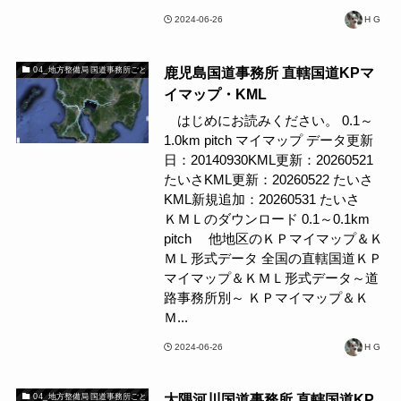
2024-06-26
H G
鹿児島国道事務所 直轄国道KPマ
04_地方整備局 国道事務所ごと
イマップ・KML
はじめにお読みください。 0.1～
1.0km pitch マイマップ データ更新
日：20140930KML更新：20260521
たいさKML更新：20260522 たいさ
KML新規追加：20260531 たいさ
ＫＭＬのダウンロード 0.1～0.1km
pitch 他地区のＫＰマイマップ＆Ｋ
ＭＬ形式データ 全国の直轄国道ＫＰ
マイマップ＆ＫＭＬ形式データ～道
路事務所別～ ＫＰマイマップ＆Ｋ
Ｍ...
2024-06-26
H G
大隅河川国道事務所 直轄国道KP
04_地方整備局 国道事務所ごと