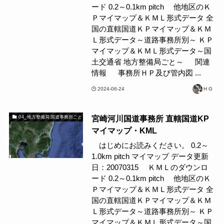
ード 0.2～0.1km pitch 他地区のＫ
Ｐマイマップ＆ＫＭＬ形式データ 全
国の直轄国道ＫＰマイマップ＆ＫＭ
Ｌ形式データ～道路事務所別～ ＫＰ
マイマップ＆ＫＭＬ形式データ～国
土交通省 地方整備局ごと～ 関連
情報 事務所ＨＰ及び管内図 ...
2024-06-24
H G
宮崎河川国道事務所 直轄国道KP
04_地方整備局 国道事務所ごと
マイマップ・KML
はじめにお読みください。 0.2～
1.0km pitch マイマップ データ更新
日：20070315 ＫＭＬのダウンロ
ード 0.2～0.1km pitch 他地区のＫ
Ｐマイマップ＆ＫＭＬ形式データ 全
国の直轄国道ＫＰマイマップ＆ＫＭ
Ｌ形式データ～道路事務所別～ ＫＰ
マイマップ＆ＫＭＬ形式データ～国