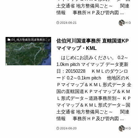
土交通省 地方整備局ごと～ 関連
情報 事務所ＨＰ及び管内図 ...
2024-06-21
H G
佐伯河川国道事務所 直轄国道KP
04_地方整備局 国道事務所ごと
マイマップ・KML
はじめにお読みください。 0.2～
1.0km pitch マイマップ データ更新
日：20150228 ＫＭＬのダウンロ
ード 0.2～0.1km pitch 他地区のＫ
Ｐマイマップ＆ＫＭＬ形式データ 全
国の直轄国道ＫＰマイマップ＆ＫＭ
Ｌ形式データ～道路事務所別～ ＫＰ
マイマップ＆ＫＭＬ形式データ～国
土交通省 地方整備局ごと～ 関連
情報 事務所ＨＰ及び管内図 ...
2024-06-20
H G