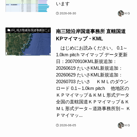
います
2026-06-30
H G
南三陸沿岸国道事務所 直轄国道
04_地方整備局 国道事務所ごと
KPマイマップ・KML
はじめにお読みください。 0.1～
1.0km pitch マイマップ データ更新
日：20070910KML新規追加：
20260619 たいさKML新規追加：
20260629 たいさKML新規追加：
20260703 たいさ ＫＭＬのダウン
ロード 0.1～1.0km pitch 他地区の
ＫＰマイマップ＆ＫＭＬ形式データ
全国の直轄国道ＫＰマイマップ＆Ｋ
ＭＬ形式データ～道路事務所別～ Ｋ
Ｐマイマッ...
2026-06-05
H G