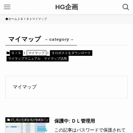
HG企画
ホーム
ＧＩＳ
マイマップ
マイマップ
– category –
ＧＩＳ
マイマップ
キロポストをダウンロード
マイマップマニュアル
マイマップ活用
マイマップ
保護中: ＤＬ管理用
03_国土交通省 地方整備局ごと
この記事はパスワードで保護されて