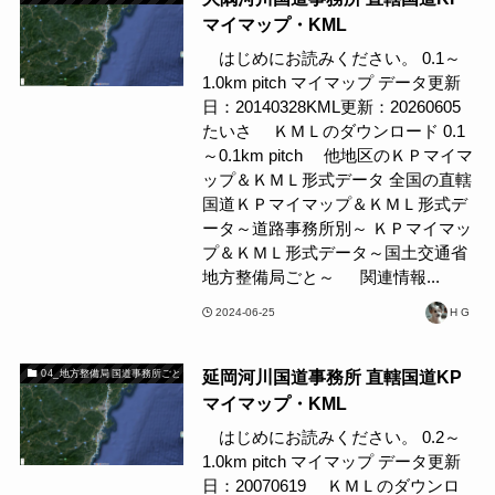
マイマップ・KML
はじめにお読みください。 0.1～
1.0km pitch マイマップ データ更新
日：20140328KML更新：20260605
たいさ ＫＭＬのダウンロード 0.1
～0.1km pitch 他地区のＫＰマイマ
ップ＆ＫＭＬ形式データ 全国の直轄
国道ＫＰマイマップ＆ＫＭＬ形式デ
ータ～道路事務所別～ ＫＰマイマッ
プ＆ＫＭＬ形式データ～国土交通省
地方整備局ごと～ 関連情報...
2024-06-25
H G
延岡河川国道事務所 直轄国道KP
04_地方整備局 国道事務所ごと
マイマップ・KML
はじめにお読みください。 0.2～
1.0km pitch マイマップ データ更新
日：20070619 ＫＭＬのダウンロ