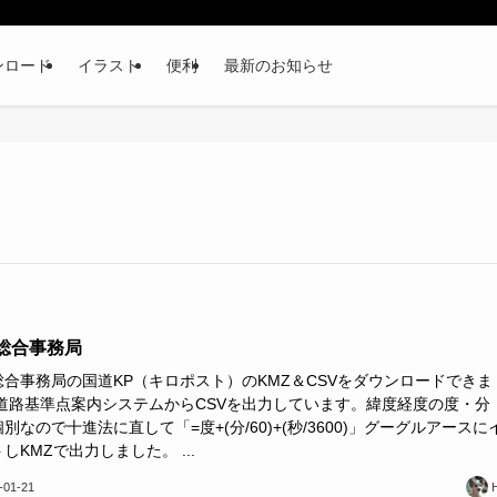
ンロード
イラスト
便利
最新のお知らせ
総合事務局
総合事務局の国道KP（キロポスト）のKMZ＆CSVをダウンロードできま
 道路基準点案内システムからCSVを出力しています。緯度経度の度・分
別なので十進法に直して「=度+(分/60)+(秒/3600)」グーグルアースに
しKMZで出力しました。 ...
-01-21