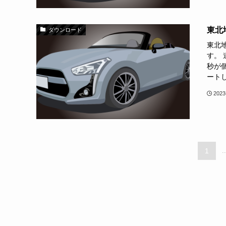
東北
ダウンロード
東北
す。
秒が個
ートし
2023
1
..