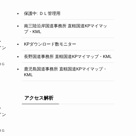
保護中: ＤＬ管理用
南三陸沿岸国道事務所 直轄国道KPマイマッ
プ・KML
・
KPダウンロード数モニター
イン
長野国道事務所 直轄国道KPマイマップ・KML
H G
鹿児島国道事務所 直轄国道KPマイマップ・
KML
アクセス解析
・
イン
H G