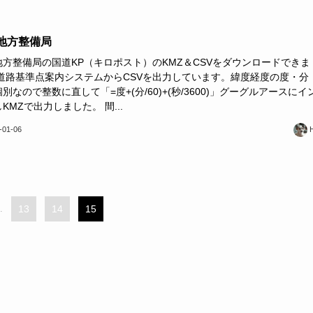
地方整備局
地方整備局の国道KP（キロポスト）のKMZ＆CSVをダウンロードできま
 道路基準点案内システムからCSVを出力しています。緯度経度の度・分
別なので整数に直して「=度+(分/60)+(秒/3600)」グーグルアースにイ
KMZで出力しました。 間...
-01-06
.
13
14
15