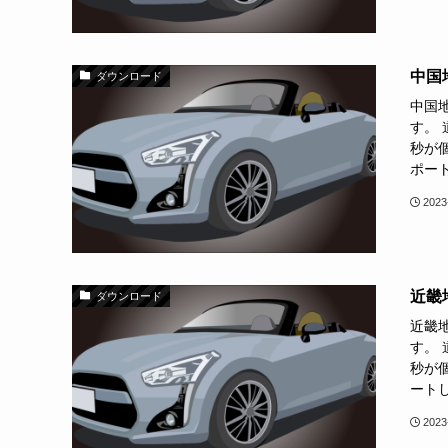
中国
ダウンロード
中国
す。
秒が個
ポート
2023
近畿
ダウンロード
近畿
す。
秒が個
ートし
2023