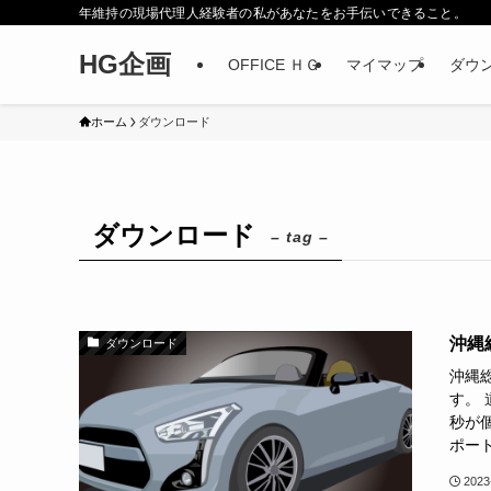
年維持の現場代理人経験者の私があなたをお手伝いできること。
HG企画
OFFICE ＨＧ
マイマップ
ダウ
ホーム
ダウンロード
ダウンロード
– tag –
沖縄
ダウンロード
沖縄
す。
秒が個
ポート
2023